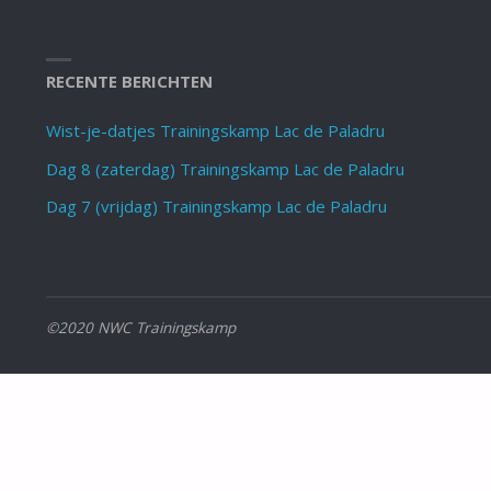
RECENTE BERICHTEN
Wist-je-datjes Trainingskamp Lac de Paladru
Dag 8 (zaterdag) Trainingskamp Lac de Paladru
Dag 7 (vrijdag) Trainingskamp Lac de Paladru
©2020 NWC Trainingskamp