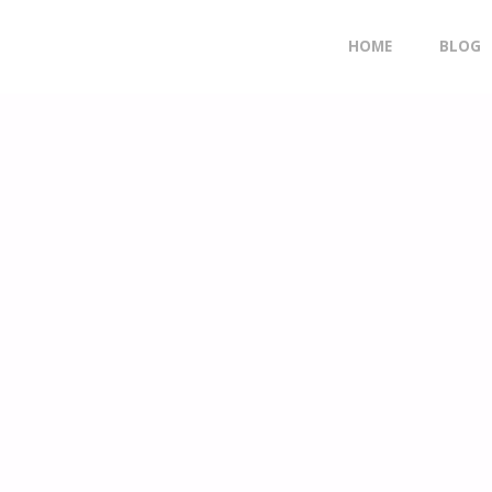
Doorgaan
HOME
BLOG
naar
inhoud