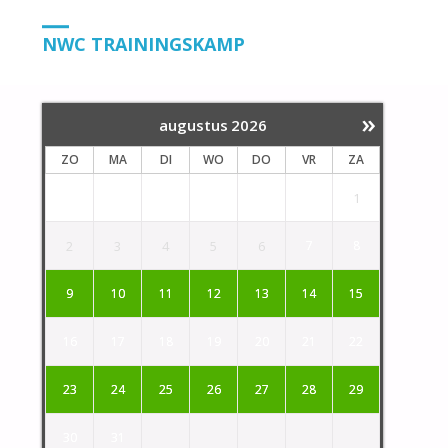
HOME
BOEKINGSFORMULIER
NWC TRAININGSKAMP
»
augustus
2026
ZO
MA
DI
WO
DO
VR
ZA
1
2
3
4
5
6
7
8
9
10
11
12
13
14
15
16
17
18
19
20
21
22
23
24
25
26
27
28
29
30
31