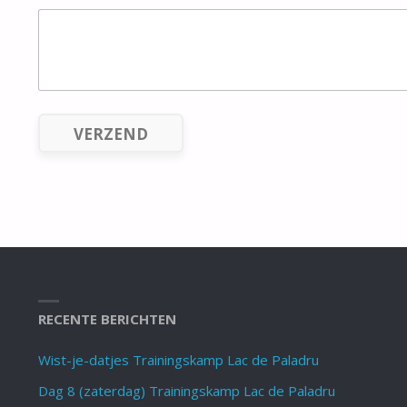
VERZEND
RECENTE BERICHTEN
Wist-je-datjes Trainingskamp Lac de Paladru
Dag 8 (zaterdag) Trainingskamp Lac de Paladru