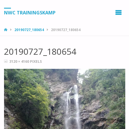
NWC TRAININGSKAMP
HOME
20190727_180654
20190727_180654
20190727_180654
VOLLEDIGE
3120 × 4160
PIXELS
GROOTTE