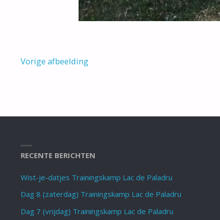
Vorige afbeelding
RECENTE BERICHTEN
Wist-je-datjes Trainingskamp Lac de Paladru
Dag 8 (zaterdag) Trainingskamp Lac de Paladru
Dag 7 (vrijdag) Trainingskamp Lac de Paladru