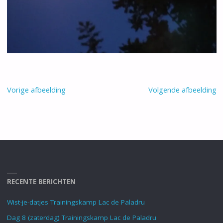
Vorige afbeelding
Volgende afbeelding
RECENTE BERICHTEN
Wist-je-datjes Trainingskamp Lac de Paladru
Dag 8 (zaterdag) Trainingskamp Lac de Paladru