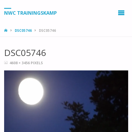
NWC TRAININGSKAMP
HOME
DSC05746
DSC05746
DSC05746
VOLLEDIGE
4608 × 3456
PIXELS
GROOTTE