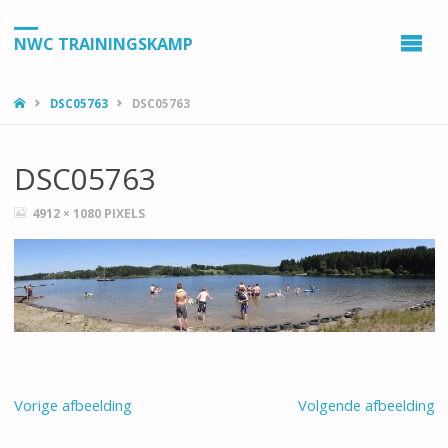
NWC TRAININGSKAMP
HOME
DSC05763
DSC05763
DSC05763
VOLLEDIGE
4912 × 1080
PIXELS
GROOTTE
Vorige afbeelding
Volgende afbeelding