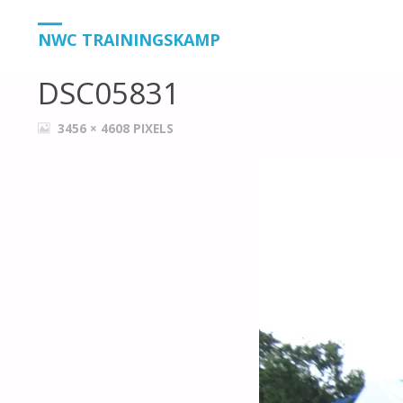
HOME
DSC05831
DSC05831
NWC TRAININGSKAMP
DSC05831
VOLLEDIGE
3456 × 4608
PIXELS
GROOTTE