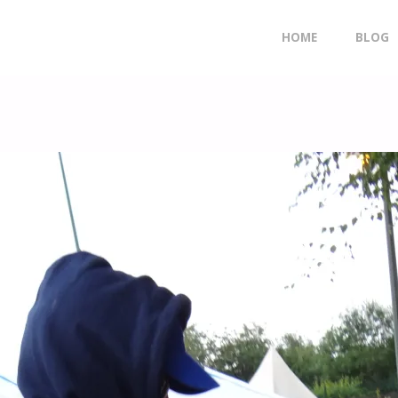
Doorgaan
HOME
BLOG
naar
inhoud