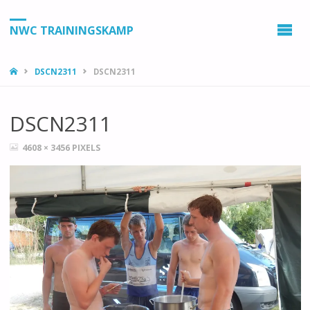
NWC TRAININGSKAMP
HOME
DSCN2311
DSCN2311
DSCN2311
VOLLEDIGE
4608 × 3456
PIXELS
GROOTTE