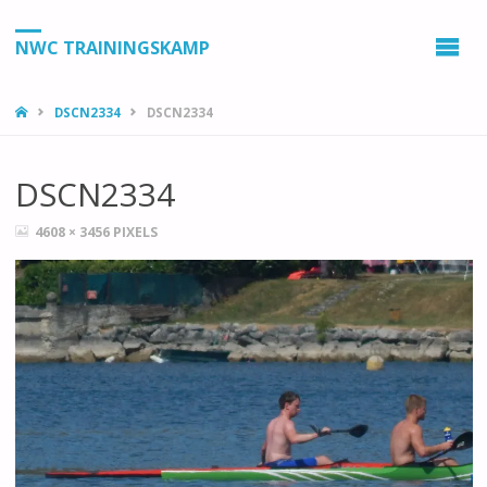
NWC TRAININGSKAMP
HOME
DSCN2334
DSCN2334
DSCN2334
VOLLEDIGE
4608 × 3456
PIXELS
GROOTTE