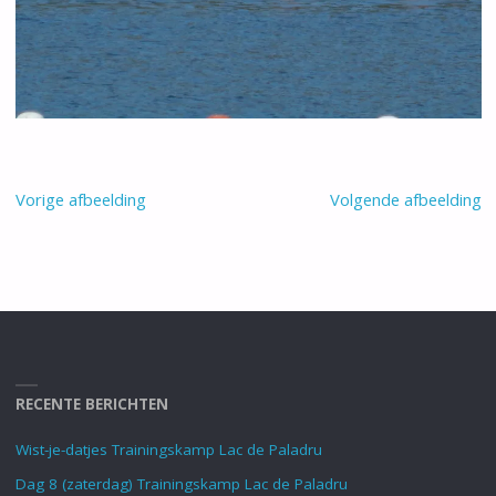
Vorige afbeelding
Volgende afbeelding
RECENTE BERICHTEN
Wist-je-datjes Trainingskamp Lac de Paladru
Dag 8 (zaterdag) Trainingskamp Lac de Paladru