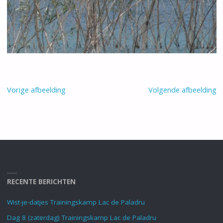
Vorige afbeelding
Volgende afbeelding
RECENTE BERICHTEN
Wist-je-datjes Trainingskamp Lac de Paladru
Dag 8 (zaterdag) Trainingskamp Lac de Paladru