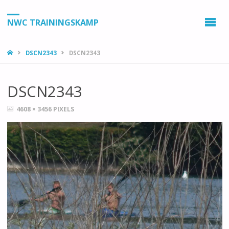
NWC TRAININGSKAMP
HOME
DSCN2343
DSCN2343
DSCN2343
VOLLEDIGE
4608 × 3456
PIXELS
GROOTTE