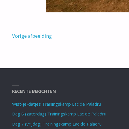
Vorige afbeelding
RECENTE BERICHTEN
Wist-je-datjes Trainingskamp Lac de Paladru
Dag 8 (zaterdag) Trainingskamp Lac de Paladru
Dag 7 (vrijdag) Trainingskamp Lac de Paladru