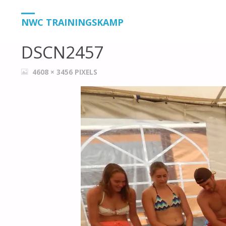
HOME
DSCN2457
DSCN2457
NWC TRAININGSKAMP
DSCN2457
VOLLEDIGE
4608 × 3456
PIXELS
GROOTTE