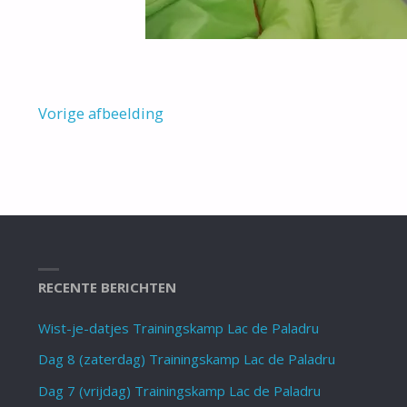
Vorige afbeelding
RECENTE BERICHTEN
Wist-je-datjes Trainingskamp Lac de Paladru
Dag 8 (zaterdag) Trainingskamp Lac de Paladru
Dag 7 (vrijdag) Trainingskamp Lac de Paladru