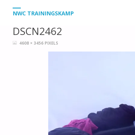
HOME
DSCN2462
DSCN2462
NWC TRAININGSKAMP
DSCN2462
VOLLEDIGE
4608 × 3456
PIXELS
GROOTTE