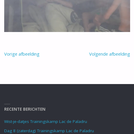
Vorige afbeelding
Volgende afbeelding
RECENTE BERICHTEN
Wist-je-datjes Trainingskamp Lac de Paladru
Dag 8 (zaterdag) Trainingskamp Lac de Paladru