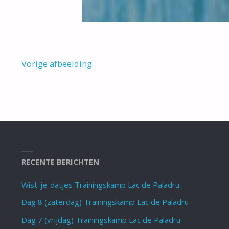
Vorige afbeelding
RECENTE BERICHTEN
Wist-je-datjes Trainingskamp Lac de Paladru
Dag 8 (zaterdag) Trainingskamp Lac de Paladru
Dag 7 (vrijdag) Trainingskamp Lac de Paladru