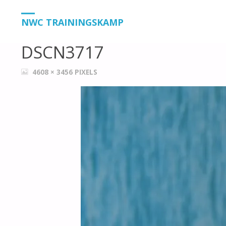
HOME
DSCN3717
DSCN3717
NWC TRAININGSKAMP
DSCN3717
VOLLEDIGE
4608 × 3456
PIXELS
GROOTTE