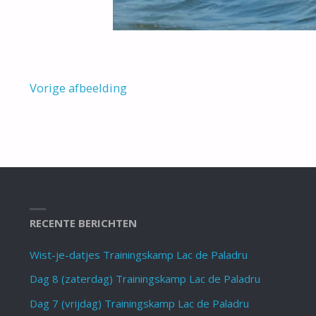
Vorige afbeelding
RECENTE BERICHTEN
Wist-je-datjes Trainingskamp Lac de Paladru
Dag 8 (zaterdag) Trainingskamp Lac de Paladru
Dag 7 (vrijdag) Trainingskamp Lac de Paladru