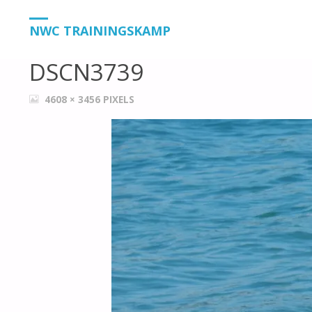
HOME
DSCN3739
DSCN3739
NWC TRAININGSKAMP
DSCN3739
VOLLEDIGE
4608 × 3456
PIXELS
GROOTTE