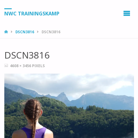
NWC TRAININGSKAMP
HOME
DSCN3816
DSCN3816
DSCN3816
VOLLEDIGE
4608 × 3456
PIXELS
GROOTTE