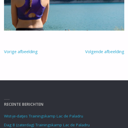
Vorige afbeelding
Volgende afbeelding
RECENTE BERICHTEN
Wist-je-datjes Trainingskamp Lac de Paladru
Dag 8 (zaterdag) Trainingskamp Lac de Paladru