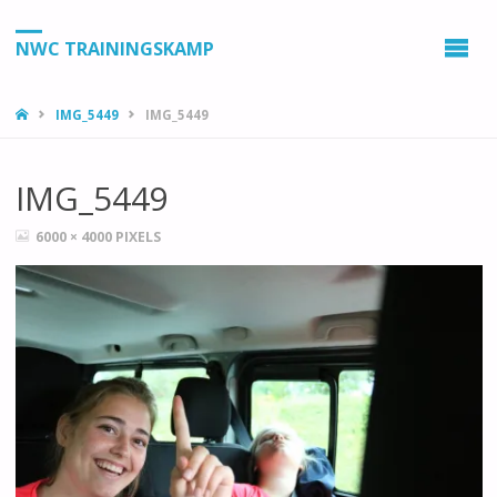
NWC TRAININGSKAMP
HOME
IMG_5449
IMG_5449
IMG_5449
VOLLEDIGE
6000 × 4000
PIXELS
GROOTTE