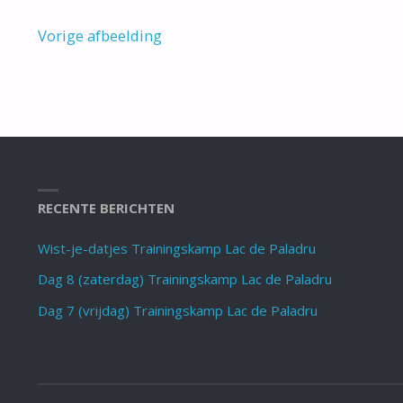
Vorige afbeelding
RECENTE BERICHTEN
Wist-je-datjes Trainingskamp Lac de Paladru
Dag 8 (zaterdag) Trainingskamp Lac de Paladru
Dag 7 (vrijdag) Trainingskamp Lac de Paladru