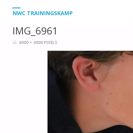
HOME
IMG_6961
IMG_6961
NWC TRAININGSKAMP
IMG_6961
VOLLEDIGE
6000 × 4000
PIXELS
GROOTTE