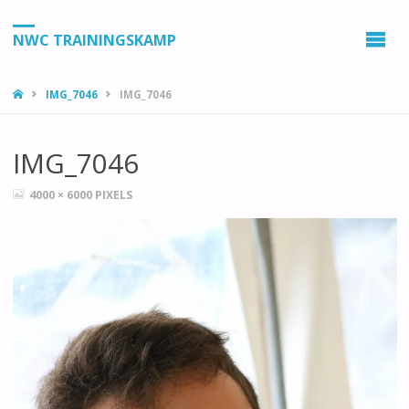
NWC TRAININGSKAMP
HOME
IMG_7046
IMG_7046
IMG_7046
VOLLEDIGE
4000 × 6000
PIXELS
GROOTTE