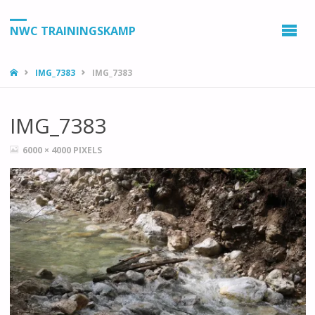
NWC TRAININGSKAMP
HOME
IMG_7383
IMG_7383
IMG_7383
VOLLEDIGE
6000 × 4000
PIXELS
GROOTTE