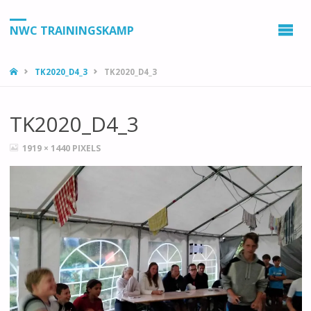
NWC TRAININGSKAMP
HOME
TK2020_D4_3
TK2020_D4_3
TK2020_D4_3
VOLLEDIGE
1919 × 1440
PIXELS
GROOTTE