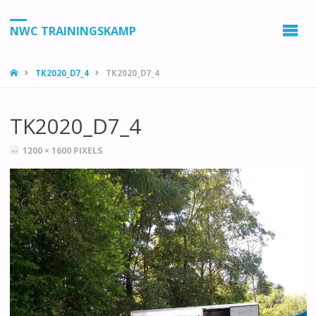
NWC TRAININGSKAMP
HOME
TK2020_D7_4
TK2020_D7_4
TK2020_D7_4
VOLLEDIGE
1200 × 1600
PIXELS
GROOTTE