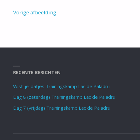
Vorige afbeelding
RECENTE BERICHTEN
Wist-je-datjes Trainingskamp Lac de Paladru
Dag 8 (zaterdag) Trainingskamp Lac de Paladru
Dag 7 (vrijdag) Trainingskamp Lac de Paladru