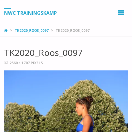
NWC TRAININGSKAMP
HOME
TK2020_ROOS_0097
TK2020_ROOS_0097
TK2020_Roos_0097
VOLLEDIGE
2560 × 1707
PIXELS
GROOTTE