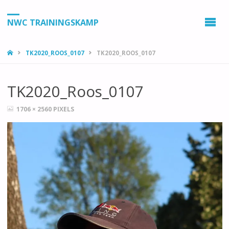
NWC TRAININGSKAMP
HOME
TK2020_ROOS_0107
TK2020_ROOS_0107
TK2020_Roos_0107
VOLLEDIGE
1706 × 2560
PIXELS
GROOTTE