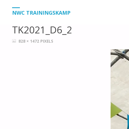
HOME
TK2021_D6_2
TK2021_D6_2
NWC TRAININGSKAMP
TK2021_D6_2
VOLLEDIGE
828 × 1472
PIXELS
GROOTTE