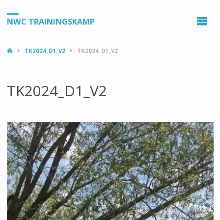
NWC TRAININGSKAMP
HOME
TK2024_D1_V2
TK2024_D1_V2
TK2024_D1_V2
Videospeler