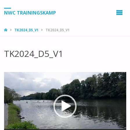
NWC TRAININGSKAMP
HOME
TK2024_D5_V1
TK2024_D5_V1
TK2024_D5_V1
Videospeler