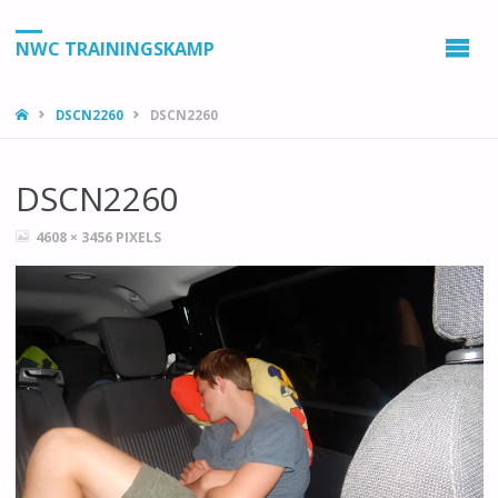
NWC TRAININGSKAMP
HOME
DSCN2260
DSCN2260
DSCN2260
VOLLEDIGE
4608 × 3456
PIXELS
GROOTTE