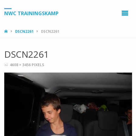
NWC TRAININGSKAMP
HOME
DSCN2261
DSCN2261
DSCN2261
VOLLEDIGE
4608 × 3456
PIXELS
GROOTTE