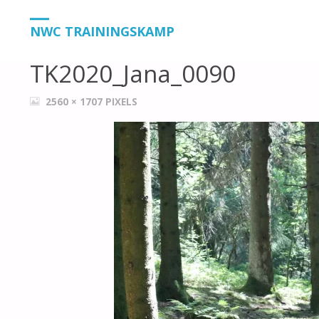
HOME
TK2020_JANA_0090
TK2020_JANA_0090
NWC TRAININGSKAMP
TK2020_Jana_0090
VOLLEDIGE
2560 × 1707
PIXELS
GROOTTE