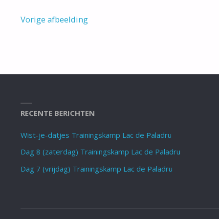
Vorige afbeelding
RECENTE BERICHTEN
Wist-je-datjes Trainingskamp Lac de Paladru
Dag 8 (zaterdag) Trainingskamp Lac de Paladru
Dag 7 (vrijdag) Trainingskamp Lac de Paladru